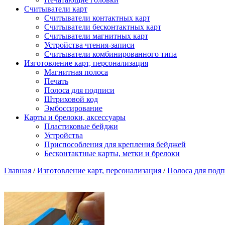
Считыватели карт
Считыватели контактных карт
Считыватели бесконтактных карт
Считыватели магнитных карт
Устройства чтения-записи
Считыватели комбинированного типа
Изготовление карт, персонализация
Магнитная полоса
Печать
Полоса для подписи
Штриховой код
Эмбоссирование
Карты и брелоки, аксессуары
Пластиковые бейджи
Устройства
Приспособления для крепления бейджей
Бесконтактные карты, метки и брелоки
Главная
/
Изготовление карт, персонализация
/
Полоса для подп