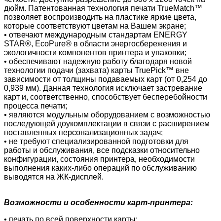
дюйм. Патентованная технология печати TrueMatch™
позволяет воспроизводить на пластике яркие цвета,
которые соответствуют цветам на Вашем экране;
• отвечают международным стандартам ENERGY
STAR®, EcoPure® в области энергосбережения и
экологичности компонентов принтера и упаковки;
• обеспечивают надежную работу благодаря новой
технологии подачи (захвата) карты TruePick™ вне
зависимости от толщины подаваемых карт (от 0,254 до
0,939 мм). Данная технология исключает застревание
карт и, соответственно, способствует бесперебойности
процесса печати;
• являются модульным оборудованием с возможностью
последующей доукомплектации в связи с расширением
поставленных персонализационных задач;
• не требуют специализированной подготовки для
работы и обслуживания, все подсказки относительно
конфигурации, состояния принтера, необходимости
выполнения каких-либо операций по обслуживанию
выводятся на ЖК-дисплей.
Возможности и особенности карт-принтера:
• печать по всей поверхности карты;