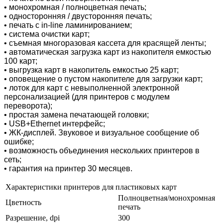
• монохромная / полноцветная печать;
• односторонняя / двусторонняя печать;
• печать с in-line ламинированием;
• система очистки карт;
• съемная многоразовая кассета для красящей ленты;
• автоматическая загрузка карт из накопителя емкостью
100 карт;
• выгрузка карт в накопитель емкостью 25 карт;
• оповещение о пустом накопителе для загрузки карт;
• лоток для карт с невыполненной электронной
персонализацией (для принтеров с модулем
переворота);
• простая замена печатающей головки;
• USB+Ethernet интерфейс;
• ЖК-дисплей. Звуковое и визуальное сообщение об
ошибке;
• возможность объединения нескольких принтеров в
сеть;
• гарантия на принтер 30 месяцев.
Характеристики принтеров для пластиковых карт
Полноцветная/монохромная
Цветность
печать
Разрешение, dpi
300