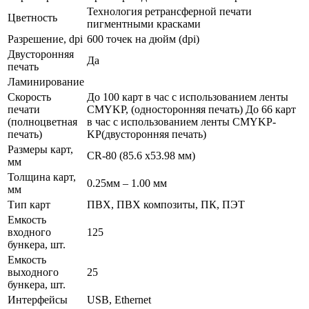
Технология ретрансферной печати
Цветность
пигментными красками
Разрешение, dpi
600 точек на дюйм (dpi)
Двусторонняя
Да
печать
Ламинирование
Скорость
До 100 карт в час с использованием ленты
печати
CMYKP, (односторонняя печать) До 66 карт
(полноцветная
в час с использованием ленты CMYKP-
печать)
KP(двусторонняя печать)
Размеры карт,
CR-80 (85.6 x53.98 мм)
мм
Толщина карт,
0.25мм – 1.00 мм
мм
Тип карт
ПВХ, ПВХ композиты, ПК, ПЭТ
Емкость
входного
125
бункера, шт.
Емкость
выходного
25
бункера, шт.
Интерфейсы
USB, Ethernet