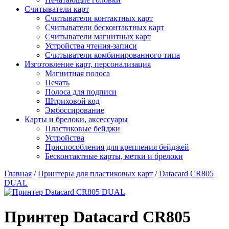
Считыватели карт
Считыватели контактных карт
Считыватели бесконтактных карт
Считыватели магнитных карт
Устройства чтения-записи
Считыватели комбинированного типа
Изготовление карт, персонализация
Магнитная полоса
Печать
Полоса для подписи
Штриховой код
Эмбоссирование
Карты и брелоки, аксессуары
Пластиковые бейджи
Устройства
Приспособления для крепления бейджей
Бесконтактные карты, метки и брелоки
Главная
/
Принтеры для пластиковых карт
/
Datacard CR805
DUAL
Принтер Datacard CR805