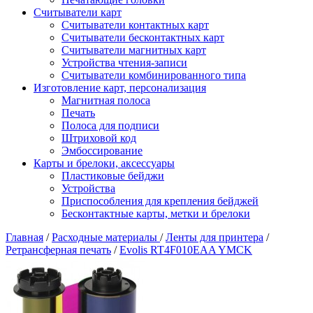
Считыватели карт
Считыватели контактных карт
Считыватели бесконтактных карт
Считыватели магнитных карт
Устройства чтения-записи
Считыватели комбинированного типа
Изготовление карт, персонализация
Магнитная полоса
Печать
Полоса для подписи
Штриховой код
Эмбоссирование
Карты и брелоки, аксессуары
Пластиковые бейджи
Устройства
Приспособления для крепления бейджей
Бесконтактные карты, метки и брелоки
Главная
/
Расходные материалы
/
Ленты для принтера
/
Ретрансферная печать
/
Evolis RT4F010EAA YMCK