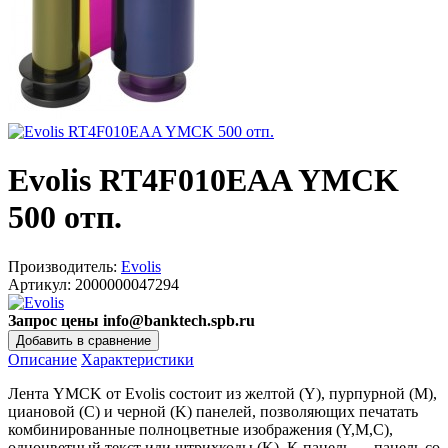
Evolis RT4F010EAA YMCK
500 отп.
Производитель:
Evolis
Артикул:
2000000047294
Запрос цены info@banktech.spb.ru
Описание
Характеристики
Лента YMCK от Evolis состоит из желтой (Y), пурпурной (M),
циановой (C) и черной (K) панелей, позволяющих печатать
комбинированные полноцветные изображения (Y,M,C),
одноцветный текст или штрихкоды (K). К-панель — панель со