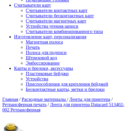
Считыватели карт
Считыватели контактных карт
Считыватели бесконтактных карт
Считыватели магнитных карт
Устройства чтения-записи
Считыватели комбинированного типа
Изготовление карт, персонализация
Магнитная полоса
Печать
Полоса для подписи
Штриховой код
Эмбоссирование
Карты и брелоки, аксессуары
Пластиковые бейджи
Устройства
Приспособления для крепления бейджей
Бесконтактные карты, метки и брелоки
Главная
/
Расходные материалы
/
Ленты для принтера
/
Ретрансферная печать
/
Лента для принтера Datacard 513402-
002 Ретрансферная