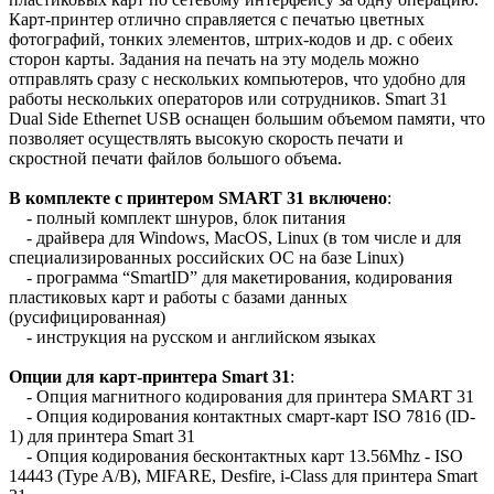
Карт-принтер отлично справляется с печатью цветных
фотографий, тонких элементов, штрих-кодов и др. с обеих
сторон карты. Задания на печать на эту модель можно
отправлять сразу с нескольких компьютеров, что удобно для
работы нескольких операторов или сотрудников. Smart 31
Dual Side Ethernet USB оснащен большим объемом памяти, что
позволяет осуществлять высокую скорость печати и
скростной печати файлов большого объема.
В комплекте с принтером SMART 31 включено
:
- полный комплект шнуров, блок питания
- драйвера для Windows, MacOS, Linux (в том числе и для
специализированных российских ОС на базе Linux)
- программа “SmartID” для макетирования, кодирования
пластиковых карт и работы с базами данных
(русифицированная)
- инструкция на русском и английском языках
Опции для карт-принтера Smart 31
:
- Опция магнитного кодирования для принтера SMART 31
- Опция кодирования контактных смарт-карт ISO 7816 (ID-
1) для принтера Smart 31
- Опция кодирования бесконтактных карт 13.56Mhz - ISO
14443 (Type A/B), MIFARE, Desfire, i-Class для принтера Smart