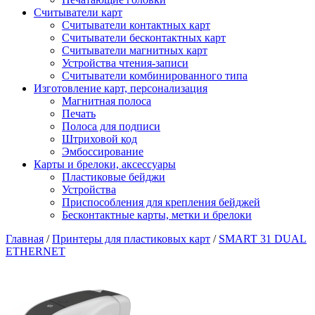
Считыватели карт
Считыватели контактных карт
Считыватели бесконтактных карт
Считыватели магнитных карт
Устройства чтения-записи
Считыватели комбинированного типа
Изготовление карт, персонализация
Магнитная полоса
Печать
Полоса для подписи
Штриховой код
Эмбоссирование
Карты и брелоки, аксессуары
Пластиковые бейджи
Устройства
Приспособления для крепления бейджей
Бесконтактные карты, метки и брелоки
Главная
/
Принтеры для пластиковых карт
/
SMART 31 DUAL
ETHERNET